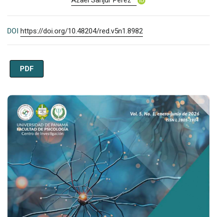
Azael Sanjur Pérez
DOI
https://doi.org/10.48204/red.v5n1.8982
PDF
Imagen de portada