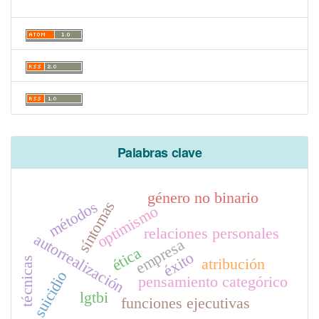
Palabras clave
género no binario
métodos
síntomas
optimismo
relaciones personales
autorrealización
empresa
ética
éxito
atribución
técnicas
suicidio
pensamiento categórico
lgtbi
funciones ejecutivas