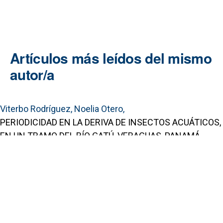
Artículos más leídos del mismo
autor/a
Viterbo Rodríguez, Noelia Otero,
PERIODICIDAD EN LA DERIVA DE INSECTOS ACUÁTICOS,
EN UN TRAMO DEL RÍO GATÚ, VERAGUAS, PANAMÁ.
,
Revista Colegiada de Ciencia: Vol. 1 Núm. 1 (2019):
Revista Colegiada de Ciencia
Portal de Revistas Académicas