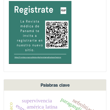
Palabras clave
paraganglioma
nefrolitiasis
supervivencia
américa latina