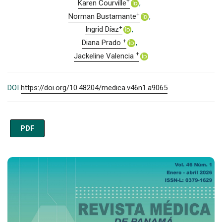
+
Karen Courville
+
Norman Bustamante
+
Ingrid Díaz
+
Diana Prado
+
Jackeline Valencia
DOI
https://doi.org/10.48204/medica.v46n1.a9065
PDF
Imagen de portada