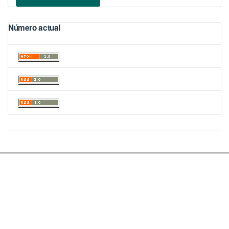
Número actual
Portal de Revistas Académicas
© 2025 Academia Panameña de Medicina y Cirugía
Licencia
CC BY-NC-SA 4.0