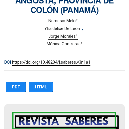
ANGOSTA, PROVINCIA DE
COLÓN (PANAMÁ)
+
Nemesio Melo
+
Yhaidelice De León
+
Jorge Morales
+
Mónica Contreras
DOI
https://doi.org/10.48204/j.saberes.v3n1a1
PDF
HTML
Imagen de portada