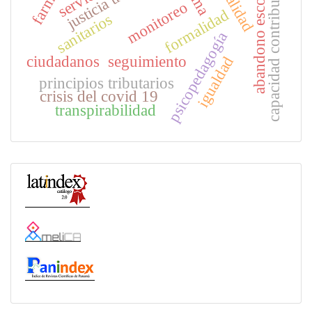
capacidad contributiva
abandono escolar
monitoreo
formalidad
sanitarios
psicopedagogía
ciudadanos
seguimiento
igualdad
principios tributarios
crisis del covid 19
transpirabilidad