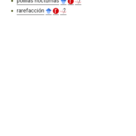
polillas nocturnas
rarefacción