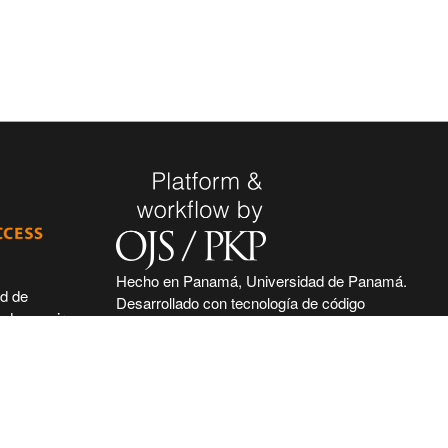
Hecho en Panamá, Universidad de Panamá.
ad de
Desarrollado con tecnología de código
 de seguir
abierto y gratuito de PKP - Public Knowledge
 acceso
Project.
nidad
nal, haciendo
ntífica e