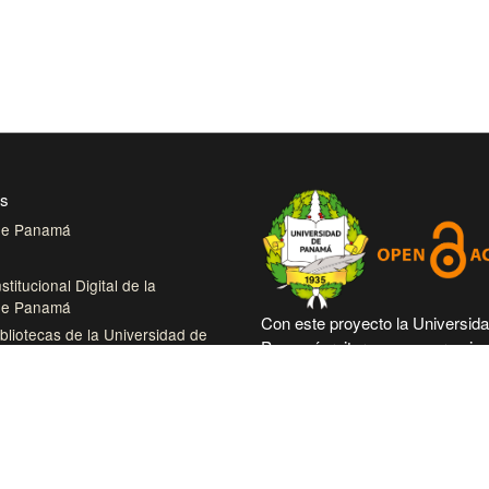
es
 de Panamá
stitucional Digital de la
 de Panamá
Con este proyecto la Universid
bliotecas de la Universidad de
Panamá, reitera su compromiso
trabajando en las corrientes de
tual de Salud
abierto en beneficio de la comu
roamérica Colección Digital de
académica nacional e internacio
démicas Centroamérica
más accesible su producción cie
intelectual.