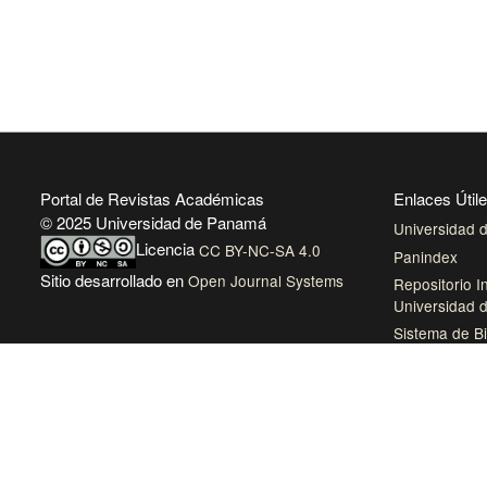
Portal de Revistas Académicas
Enlaces Útil
© 2025 Universidad de Panamá
Universidad
Licencia
CC BY-NC-SA 4.0
Panindex
Sitio desarrollado en
Open Journal Systems
Repositorio In
Universidad
Sistema de Bi
Panamá
Biblioteca Vir
AmeliCA Cent
Revistas Aca