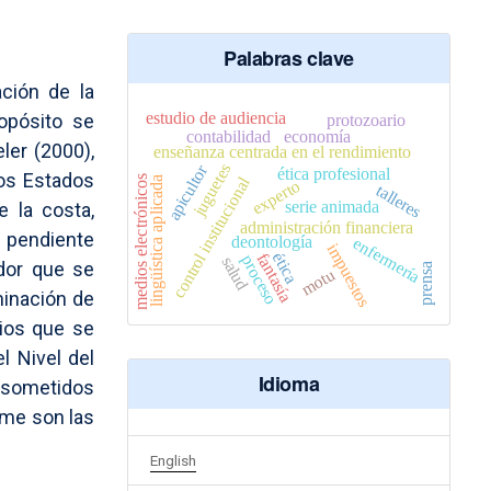
Palabras clave
ación de la
estudio de audiencia
opósito se
protozoario
contabilidad
economía
ler (2000),
enseñanza centrada en el rendimiento
juguetes
apicultor
ética profesional
los Estados
control institucional
medios electrónicos
lingüística aplicada
experto
talleres
serie animada
e la costa,
administración financiera
 pendiente
deontología
enfermería
impuestos
ética
fantasía
proceso
salud
ador que se
prensa
motu
minación de
rios que se
l Nivel del
Idioma
n sometidos
ame son las
English