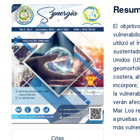
Imagen de portada
Resu
El objetiv
vulnerabi
utilizó el
sustentado
Unidos (US
geomorfol
costera, a
incorpore;
la vulnera
verán afec
Mar. Los r
a pruebas 
más vulner
Citas