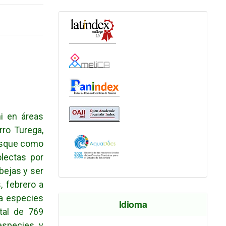
ni en áreas
ro Turega,
bosque como
olectas por
bejas y ser
 febrero a
 a especies
Idioma
tal de 769
especies y