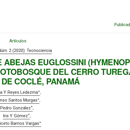
Publica
Artículos
Núm. 2 (2020): Tecnociencia
E ABEJAS EUGLOSSINI (HYMENO
 SOTOBOSQUE DEL CERRO TUREG
 DE COCLÉ, PANAMÁ
+
la Y. Reyes Ledezma
+
onso Santos Murgas
+
Pedro González
+
Iris Y. Gómez
+
iceto Barrios Vargas