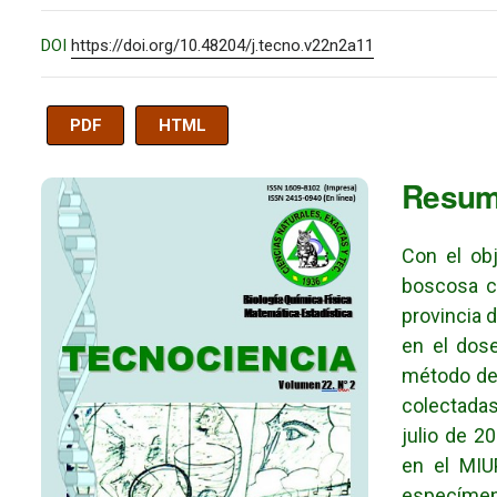
DOI
https://doi.org/10.48204/j.tecno.v22n2a11
PDF
HTML
Imagen de portada
Resu
Con el obj
boscosa c
provincia 
en el dose
método de 
colectada
julio de 2
en el MIU
especímen