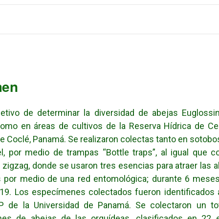
men
etivo de determinar la diversidad de abejas Euglossi
omo en áreas de cultivos de la Reserva Hídrica de Cer
de Coclé, Panamá. Se realizaron colectas tanto en soto
l, por medio de trampas “Bottle traps”, al igual que c
zigzag, donde se usaron tres esencias para atraer las a
s por medio de una red entomológica; durante 6 meses,
019. Los especímenes colectados fueron identificados
P de la Universidad de Panamá. Se colectaron un to
es de abejas de las orquídeas, clasificados en 22 