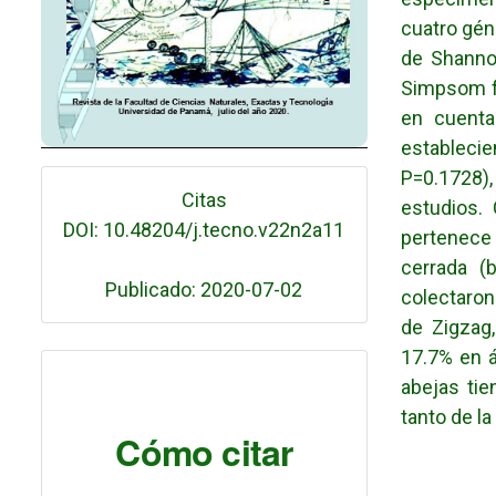
cuatro gén
de Shannon
Simpsom f
en cuenta
estableci
P=0.1728)
Citas
estudios.
DOI: 10.48204/j.tecno.v22n2a11
pertenece 
cerrada (
Publicado: 2020-07-02
colectaron
de Zigzag,
17.7% en á
abejas tie
tanto de la
Cómo citar