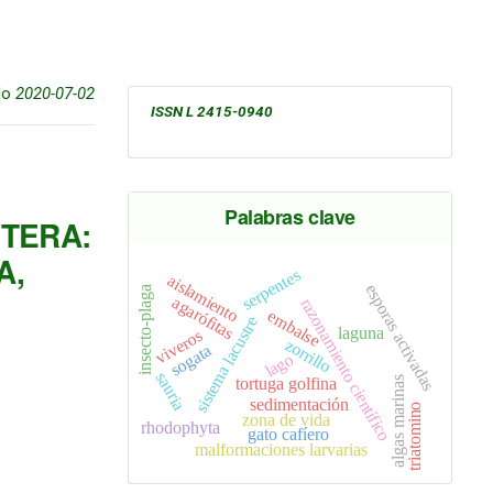
do
2020-07-02
ISSN L 2415-0940
Palabras clave
PTERA:
A,
serpentes
aislamiento
esporas activadas
insecto-plaga
agarófitas
razonamiento científico
embalse
sistema lacustre
laguna
viveros
zorrillo
sogata
lago
sauria
tortuga golfina
algas marinas
sedimentación
triatomino
zona de vida
rhodophyta
gato cafíero
malformaciones larvarias