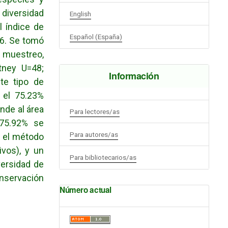
 diversidad
English
l índice de
Español (España)
26. Se tomó
 muestreo,
tney U=48;
Información
te tipo de
 el 75.23%
nde al área
Para lectores/as
 75.92% se
Para autores/as
n el método
ivos), y un
Para bibliotecarios/as
versidad de
onservación
Número actual