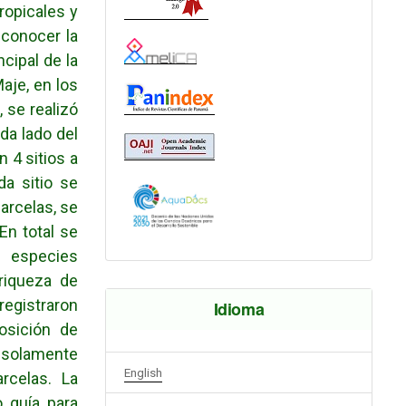
ropicales y
 conocer la
cipal de la
aje, en los
, se realizó
da lado del
 4 sitios a
da sitio se
arcelas, se
En total se
s especies
riqueza de
registraron
Idioma
osición de
 solamente
English
rcelas. La
 guía para