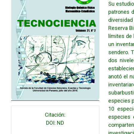
Su estudio
patrones d
diversidad
Reserva Bi
límites de 
un inventa
sendero. T
dos nivele
establecie
anotó el n
inventari
subarbust
especies p
10 especi
Citación:
especies 
DOI: ND
comparten
investiga