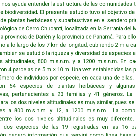
 nos ayuda entender la estructura de las comunidades t
e biodiversidad. El presente estudio tuvo el objetivo de
 de plantas herbáceas y subarbustivas en el sendero prin
ológica de Cerro Chucantí, localizada en la Serranía del M
la provincia de Darién y la provincia de Panamá. Para ello
rio a lo largo de los 7 km de longitud, cubriendo 2 m a ca
ambién se estudió la riqueza y diversidad de especies en
s altitudinales, 800 m.s.n.m. y a 1200 m.s.n.m. En ca
ron 4 parcelas de 5 m × 10 m. Una vez establecidas las p
úmero de individuos por especie, en cada una de ellas. 
aron 54 especies de plantas herbáceas y alguna
ivas, pertenecientes a 23 familias y 41 géneros. La 
ara los dos niveles altitudinales es muy similar, pues se 
es a 800 m.s.n.m. y 12, a 1200 m.s.n.m. La comp
entre los dos niveles altitudinales es muy diferente,
 dos especies de las 19 registradas en las 16 pa
ción generó información que servirá como línea base o