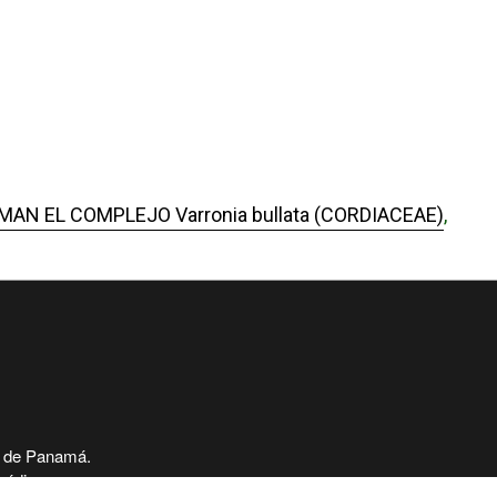
N EL COMPLEJO Varronia bullata (CORDIACEAE)
,
 de Panamá.
código