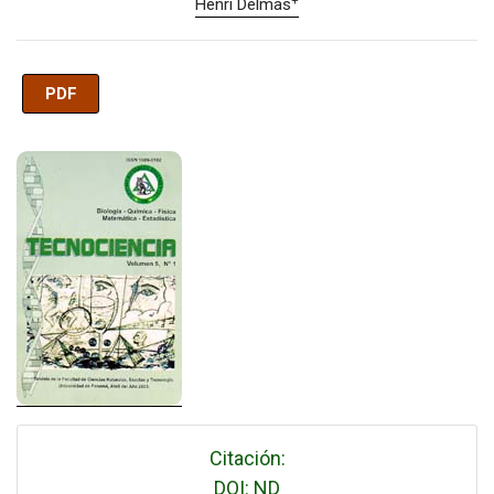
+
Henri Delmas
PDF
Imagen de portada
Citación:
DOI: ND