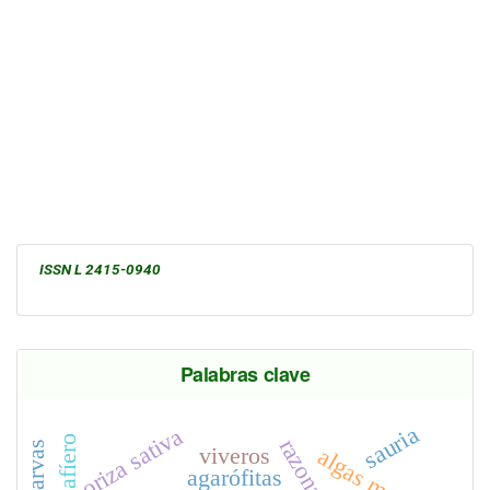
ISSN L 2415-0940
Palabras clave
sauria
oriza sativa
viveros
algas marinas
agarófitas