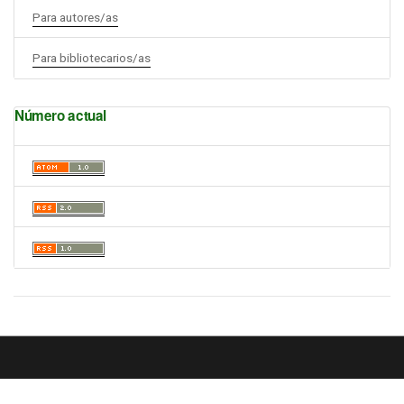
Para autores/as
Para bibliotecarios/as
Número actual
Enlaces Útiles