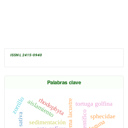
ISSN L 2415-0940
Palabras clave
zorrillo
rhodophyta
aislamiento
sistema lacustre
tortuga golfina
oriza sativa
sphecidae
laguna
sedimentación