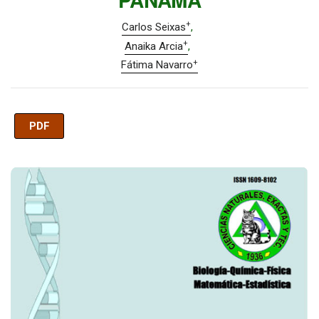
+
Carlos Seixas
+
Anaika Arcia
+
Fátima Navarro
PDF
Imagen de portada