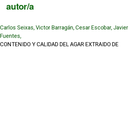
autor/a
Carlos Seixas, Victor Barragán, Cesar Escobar, Javier
Fuentes,
CONTENIDO Y CALIDAD DEL AGAR EXTRAIDO DE
MUESTRAS DE ACANTHOPHORA SPICIFERA (VAHL)
BORGESEN (RHODOPHYTA) PROVENIENTES DEL
CARIBE DE PANAMÁ
,
Tecnociencia: Vol. 9 Núm. 1 (2007): Tecnociencia
Enlaces Útiles
Universidad de Panamá
Panindex
Repositorio Institucional Digital de la Universidad de Panamá