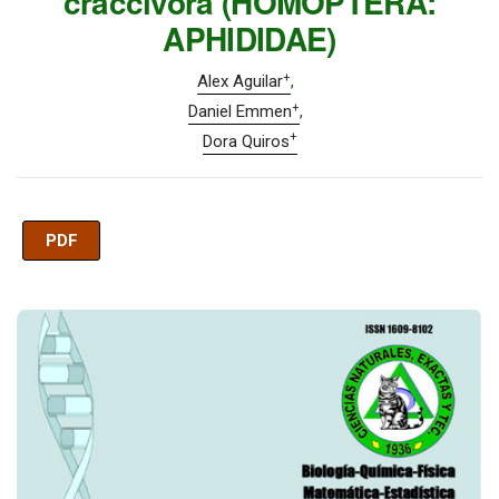
craccivora (HOMOPTERA:
APHIDIDAE)
+
Alex Aguilar
+
Daniel Emmen
+
Dora Quiros
PDF
Imagen de portada