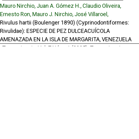
Mauro Nirchio, Juan A. Gómez H., Claudio Oliveira,
Ernesto Ron, Mauro J. Nirchio, José Villaroel,
Rivulus hartii (Boulenger 1890) (Cyprinodontiformes:
Rivulidae): ESPECIE DE PEZ DULCEACUÍCOLA
AMENAZADA EN LA ISLA DE MARGARITA, VENEZUELA
,
Tecnociencia: Vol. 7 Núm. 1 (2005): Tecnociencia
Julio E. Pérez, Juan Antonio Gómez H., Mauro Nirchio,
DEUDA EXTERNA POR NATURALEZA
,
Tecnociencia: Vol. 4 Núm. 1 (2002): Tecnociencia
Enlaces Útiles
Universidad de Panamá
Panindex
Repositorio Institucional Digital de la Universidad de Panamá
Sistema de Bibliotecas de la Universidad de Panamá