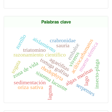
Palabras clave
zorrillo
aislamiento
crabronidae
aciltiocarbamatos
muerte térmica
embalse
sauria
triatomino
viveros
razonamiento científico
agarófitas
tortuga golfina
sogata
insecto-plaga
zona de vida
rhodophyta
algas marinas
sistema lacustre
lago
sedimentación
serpentes
oriza sativa
laguna