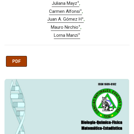
+
Juliana Mayz
+
Carmen Alfonsi
+
Juan A. Gómez H
+
Mauro Nirchio
+
Lorna Manzi
PDF
Imagen de portada