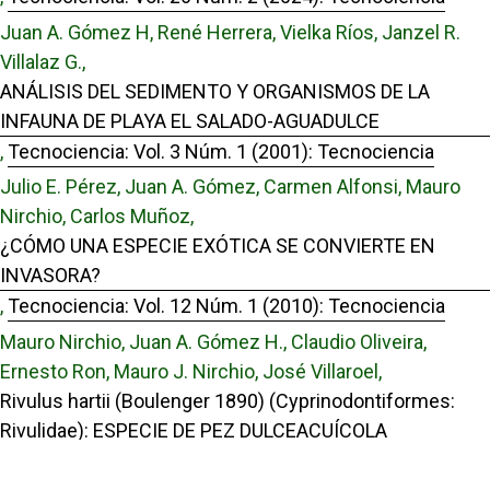
Juan A. Gómez H, René Herrera, Vielka Ríos, Janzel R.
Villalaz G.,
ANÁLISIS DEL SEDIMENTO Y ORGANISMOS DE LA
INFAUNA DE PLAYA EL SALADO-AGUADULCE
,
Tecnociencia: Vol. 3 Núm. 1 (2001): Tecnociencia
Julio E. Pérez, Juan A. Gómez, Carmen Alfonsi, Mauro
Nirchio, Carlos Muñoz,
¿CÓMO UNA ESPECIE EXÓTICA SE CONVIERTE EN
INVASORA?
,
Tecnociencia: Vol. 12 Núm. 1 (2010): Tecnociencia
Mauro Nirchio, Juan A. Gómez H., Claudio Oliveira,
Ernesto Ron, Mauro J. Nirchio, José Villaroel,
Rivulus hartii (Boulenger 1890) (Cyprinodontiformes:
Rivulidae): ESPECIE DE PEZ DULCEACUÍCOLA
AMENAZADA EN LA ISLA DE MARGARITA, VENEZUELA