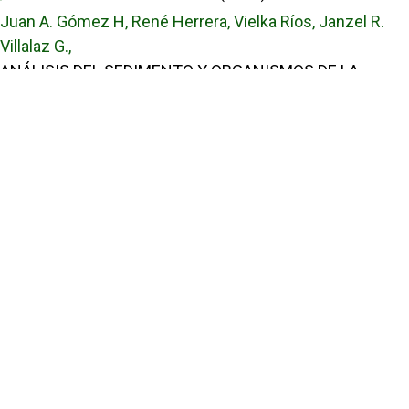
Juan A. Gómez H, René Herrera, Vielka Ríos, Janzel R.
Villalaz G.,
ANÁLISIS DEL SEDIMENTO Y ORGANISMOS DE LA
INFAUNA DE PLAYA EL SALADO-AGUADULCE
,
Tecnociencia: Vol. 3 Núm. 1 (2001): Tecnociencia
Lelia Y. Jordán G., Domisiana Santamaría C., Italo Goti,
MALFORMACIONES MORFOLÓGICAS EXTERNAS EN LAS
ETAPAS LARVARIAS DEL CAMARÓN LITOPENAEUS
VANNAMEI CULTIVADOS EN LABORATORIO
,
Tecnociencia: Vol. 9 Núm. 1 (2007): Tecnociencia
Julio E. Pérez, Juliana Mayz, Carmen Alfonsi, Juan A.
Gómez H, Mauro Nirchio, Lorna Manzi,
¿TIENEN LAS PLANTAS MÁS COMPUESTOS
BIOACTIVOS QUE LOS ANIMALES?
,
Tecnociencia: Vol. 6 Núm. 1 (2004): Tecnociencia