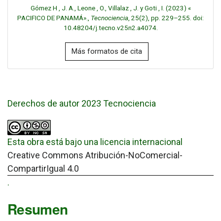
Gómez H , J. A., Leone , O., Villalaz , J. y Goti , I. (2023) «
PACIFICO DE PANAMÁ».,
Tecnociencia
, 25(2), pp. 229–255. doi:
10.48204/j.tecno.v25n2.a4074.
Más formatos de cita
Derechos de autor 2023 Tecnociencia
Esta obra está bajo una licencia internacional
Creative Commons Atribución-NoComercial-
CompartirIgual 4.0
.
Resumen