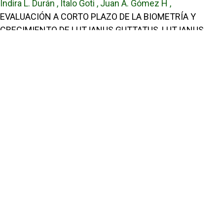
Indira L. Durán , Italo Goti , Juan A. Gómez H ,
EVALUACIÓN A CORTO PLAZO DE LA BIOMETRÍA Y
CRECIMIENTO DE LUTJANUS GUTTATUS, LUTJANUS
PERU Y LUTJANUS ARGENTIVENTRIS, BÚCARO, PANAMÁ
,
Tecnociencia: Vol. 26 Núm. 2 (2024): Tecnociencia
Edwin Antonio Rodríguez, José Carlos Chang, Italo Goti,
CARACTERÍSTICAS ESTRUCTURALES DEL BOSQUE DE
Rhizophora mangle L. EN EL REFUGIO DE VIDA
SILVESTRE ISLA DE CAÑAS, LOS SANTOS, PANAMÁ
,
Tecnociencia: Vol. 14 Núm. 1 (2012): Tecnociencia
Lelia Y. Jordán G., Domisiana Santamaría C., Italo Goti,
MALFORMACIONES MORFOLÓGICAS EXTERNAS EN LAS
ETAPAS LARVARIAS DEL CAMARÓN LITOPENAEUS
VANNAMEI CULTIVADOS EN LABORATORIO
,
Tecnociencia: Vol. 9 Núm. 1 (2007): Tecnociencia
1
2
>
>>