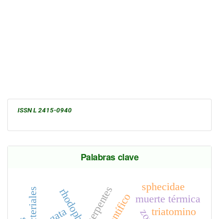
ISSN L 2415-0940
Palabras clave
sphecidae
serpentes
rhodophyta
muerte térmica
sogata
triatomino