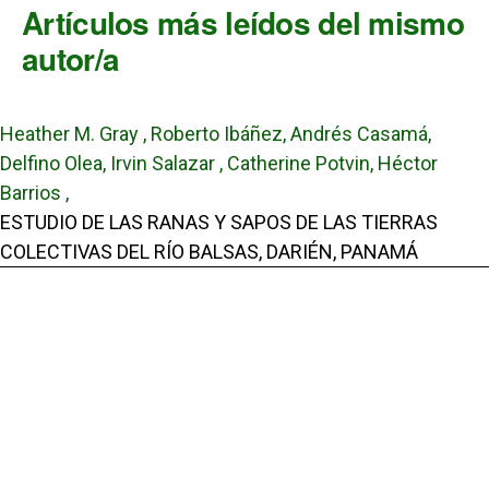
Artículos más leídos del mismo
autor/a
Heather M. Gray , Roberto Ibáñez, Andrés Casamá,
Delfino Olea, Irvin Salazar , Catherine Potvin, Héctor
Barrios ,
ESTUDIO DE LAS RANAS Y SAPOS DE LAS TIERRAS
COLECTIVAS DEL RÍO BALSAS, DARIÉN, PANAMÁ
,
Tecnociencia: Vol. 26 Núm. 1 (2024): Tecnociencia
Catherine Potvin , Héctor Barrios , Katia Forgues, Heather
M. Gray, Matthias Kunz, W. Douglas Robinson,
Uso de grabadoras de sonido para documentar la
diversidad biocultural de la Avifauna de las Tierras Altas
Colectivas Emberá de Balsa, Darién, Panamá
,
Tecnociencia: Vol. 27 Núm. 2 (2025): Tecnociencia