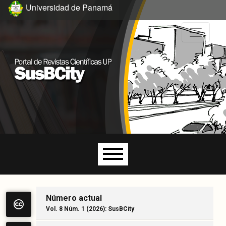
Ir al menú de navegación principal
Ir al contenido principal
Ir al pie de página del sitio
Universidad de Panamá
Menú principal
Número actual
Vol. 8 Núm. 1 (2026): SusBCity