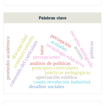
Palabras clave
escuelas multigrado
percepción
discapacidad
construccionismo
promedio académico
actitudes
contenido del currículum
políticas
tecnología educativa
actores
tutor
percepciones
análisis de políticas
principios curriculares
prácticas pedagógicas
apreciación estética
cuarta revolución industrial.
desafíos sociales