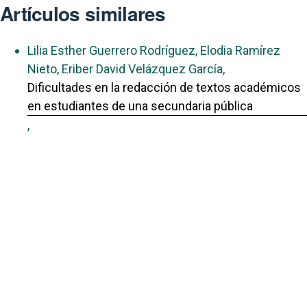
Artículos similares
Lilia Esther Guerrero Rodríguez, Elodia Ramírez
Nieto, Eriber David Velázquez García,
Dificultades en la redacción de textos académicos
en estudiantes de una secundaria pública
,
Acción y Reflexión Educativa: Núm. 51 (2026):
Acción y Reflexión Educativa
También puede {advancedSearchLink} para este
artículo.
Portal de Revistas Académicas
© 2025 Universidad de Panamá