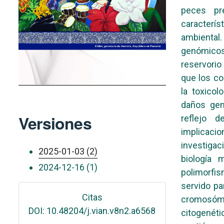
peces pre
caracterís
ambienta
genómicos,
reservorio
que los co
la toxicol
daños gen
Versiones
reflejo 
implicaci
investigac
2025-01-03 (2)
biología 
2024-12-16 (1)
polimorfi
servido pa
Citas
cromosómic
DOI: 10.48204/j.vian.v8n2.a6568
citogenéti