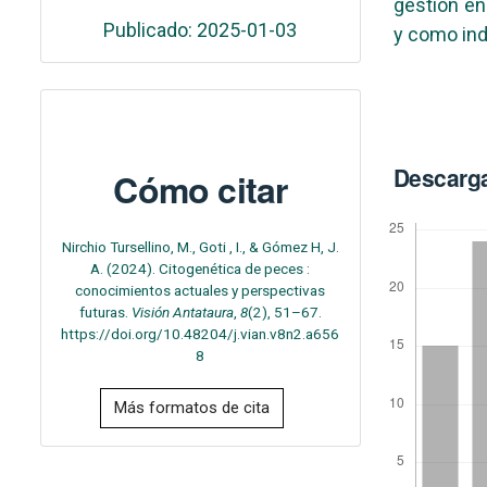
gestión en
Publicado: 2025-01-03
y como ind
Descarg
Cómo citar
Nirchio Tursellino, M., Goti , I., & Gómez H, J.
A. (2024). Citogenética de peces :
conocimientos actuales y perspectivas
futuras.
Visión Antataura
,
8
(2), 51–67.
https://doi.org/10.48204/j.vian.v8n2.a656
8
Más formatos de cita