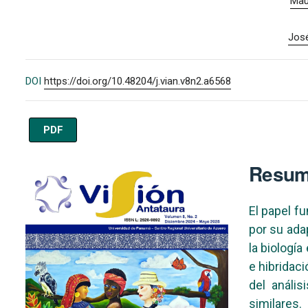
Maur
Jos
DOI
https://doi.org/10.48204/j.vian.v8n2.a6568
PDF
Imagen de portada
Resu
El papel f
por su ada
la biologí
e hibridac
del análi
similares.