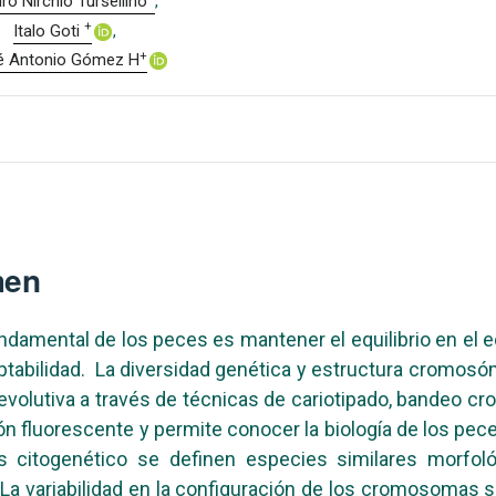
o Nirchio Tursellino
+
Italo Goti
+
é Antonio Gómez H
men
undamental de los peces es mantener el equilibrio en el 
ptabilidad. La diversidad genética y estructura cromosóm
a evolutiva a través de técnicas de cariotipado, bandeo 
ión fluorescente y permite conocer la biología de los pece
sis citogenético se definen especies similares morfol
 La variabilidad en la configuración de los cromosomas 