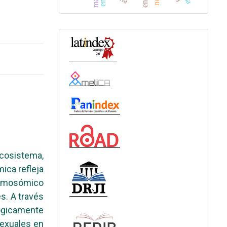
ecosistema,
ica refleja
cromosómico
s. A través
ógicamente
sexuales en