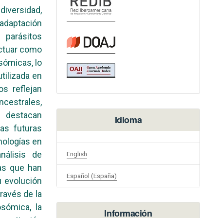
iversidad,
 adaptación
parásitos
actuar como
sómicas, lo
tilizada en
os reflejan
cestrales,
 destacan
Idioma
as futuras
nologías en
nálisis de
English
as que han
Español (España)
u evolución
ravés de la
osómica, la
Información