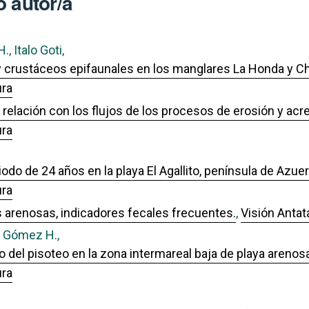
 autor/a
, Italo Goti,
 crustáceos epifaunales en los manglares La Honda y Ch
ura
 relación con los flujos de los procesos de erosión y acr
ura
iodo de 24 años en la playa El Agallito, península de Azu
ura
 arenosas, indicadores fecales frecuentes.
,
Visión Antat
A. Gómez H.,
 del pisoteo en la zona intermareal baja de playa arenos
ura