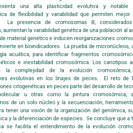
senta una alta plasticidad evolutiva y notable d
tica de flexibilidad y variabilidad que permiten mejor
l. La presencia de cromosomas B, considerados 
 aumentan la variabilidad genética de una población al 
 de material genético e inducen reorganizaciones cromo
nvierte en bioindicadores. La prueba de micronúcleos, u
ogía acuática, para identificar fragmentos cromosómic
éticos e inestabilidad cromosómica. Los cariotipos an
de la complejidad de la evolución cromosómica,
ones evolutivas en los linajes de peces. El reto de l
iones citogenéticas en peces parte del desarrollo de tec
molecular u otras como la pintura cromosómica, a
smos de un solo núcleo y la secuenciación, herramient
ra tener una visión de la organización del genómica, s
a y la diferenciación de especies. Se concluye que a t
ca se facilita el entendimiento de la evolución crom