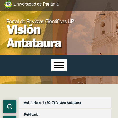
Ir al menú de navegación principal
Ir al contenido principal
Ir al pie de página del sitio
Universidad de Panamá
Menú principal
Vol. 1 Núm. 1 (2017): Visión Antataura
Publicado