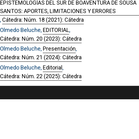
EPISTEMOLOGÍAS DEL SUR DE BOAVENTURA DE SOUSA
SANTOS: APORTES, LIMITACIONES Y ERRORES
,
Cátedra: Núm. 18 (2021): Cátedra
Olmedo Beluche,
EDITORIAL
,
Cátedra: Núm. 20 (2023): Cátedra
Olmedo Beluche,
Presentación
,
Cátedra: Núm. 21 (2024): Cátedra
Olmedo Beluche,
Editorial
,
Cátedra: Núm. 22 (2025): Cátedra
Portal de Revistas Académicas
© 2025 Universidad de Panamá
Licencia
CC BY-NC-SA 4.0
Sitio desarrollado en
Open Journal Systems
OAI-PMH Revista:
https://revistas.up.ac.pa/index.php/catedra/oai