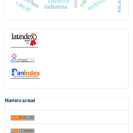
archivística
derechos
escasez
covid19
cárcel
industria
Número actual