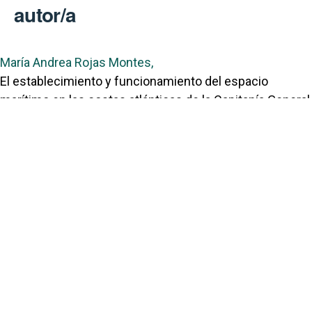
autor/a
María Andrea Rojas Montes,
El establecimiento y funcionamiento del espacio
marítimo en las costas atlánticas de la Capitanía General
de Guatemala durante la Modernidad: un acercamiento
metodológico
,
Revista Contacto: Vol. 1 Núm. 3 (2022): Revista Contacto
Portal de Revistas Académicas
© 2025 Universidad de Panamá
Licencia
CC BY-NC-SA 4.0
Sitio desarrollado en
Open Journal Systems
OAI-PMH Revista:
OAI Revista Contacto