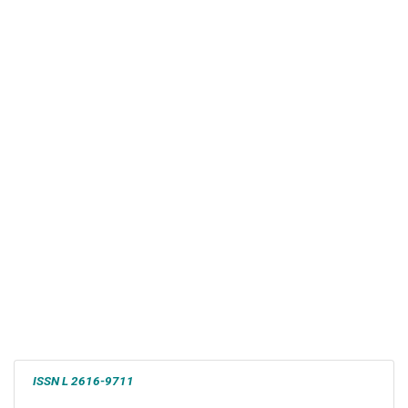
ISSN L
2616-9711