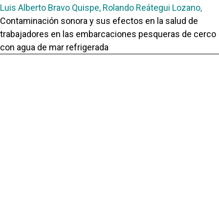
Luis Alberto Bravo Quispe, Rolando Reátegui Lozano,
Contaminación sonora y sus efectos en la salud de
trabajadores en las embarcaciones pesqueras de cerco
con agua de mar refrigerada
,
Revista Científica Guacamaya: Vol. 5 Núm. 2 (2021):
Guacamaya
Rolando Reátegui Lozano, Marko Antonio Rodríguez
Conde,
La percepción de la ecoansiedad en estudiantes de
pregrado y posgrado de la Facultad de Ingeniería
Geológica, Minera, Metalúrgica y Geográfica de la
Universidad Nacional Mayor de San Marcos. Lima, Perú.
2022
,
Revista Científica Guacamaya: Vol. 10 Núm. 1 (2025):