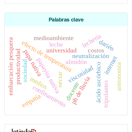
Palabras clave
lechería
medioambiente
embarcación pesquera
darién
efecto de temperatura
leche
universidad
costos
papa nativa
productividad
neutralización
internet
papayita nativa
almidón
sociedad
ácido ascórbico
astronomía
viscosidad
néctar
medios
ph de lluvia
tripulantes
docente
confinamiento
empatía