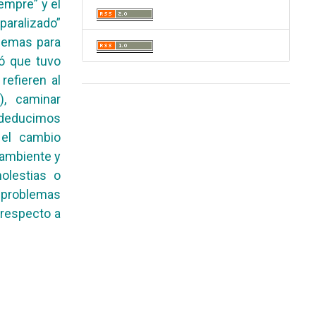
iempre” y el
paralizado”
blemas para
ó que tuvo
refieren al
), caminar
 deducimos
 el cambio
 ambiente y
olestias o
, problemas
 respecto a