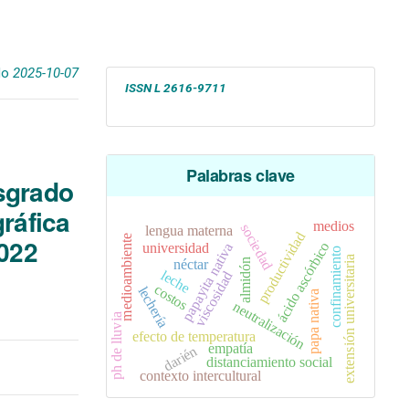
do
2025-10-07
ISSN L
2616-9711
Palabras clave
sgrado
ráfica
medios
sociedad
lengua materna
productividad
2022
medioambiente
ácido ascórbico
universidad
papayita nativa
confinamiento
extensión universitaria
almidón
néctar
leche
viscosidad
costos
lechería
papa nativa
neutralización
ph de lluvia
efecto de temperatura
empatía
darién
distanciamiento social
contexto intercultural