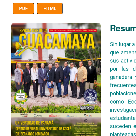
PDF
HTML
Imagen de portada
Resu
Sin lugar 
que amenaz
sus activi
por las di
ganadera 
frecuentes
poblacion
como Ecoa
investiga
estudiante
suceden e
planteada