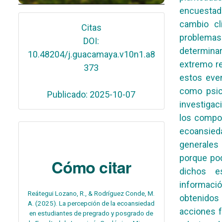
encuestad
cambio cl
Citas
problemas
DOI:
determina
10.48204/j.guacamaya.v10n1.a8
extremo re
373
estos eve
como psic
Publicado: 2025-10-07
investigac
los compor
ecoansied
generales 
porque po
Cómo citar
dichos e
informaci
Reátegui Lozano, R., & Rodríguez Conde, M.
obtenidos
A. (2025). La percepción de la ecoansiedad
acciones 
en estudiantes de pregrado y posgrado de