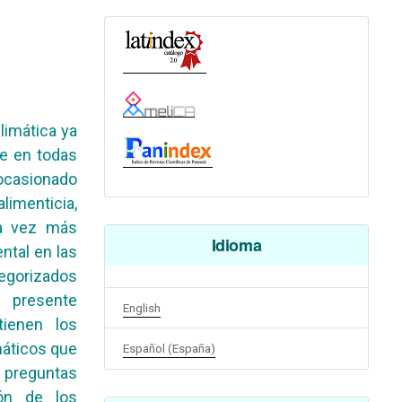
limática ya
te en todas
 ocasionado
limenticia,
da vez más
Idioma
ntal en las
egorizados
a presente
English
tienen los
máticos que
Español (España)
 preguntas
ión de los