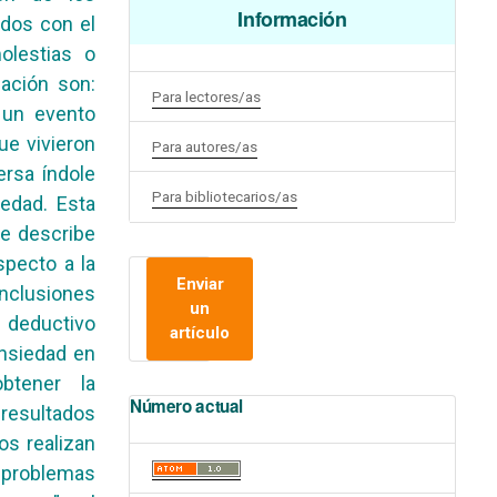
Información
dos con el
olestias o
ación son:
Para lectores/as
 un evento
ue vivieron
Para autores/as
rsa índole
Para bibliotecarios/as
edad. Esta
ue describe
specto a la
Enviar
nclusiones
un
s deductivo
artículo
nsiedad en
btener la
Número actual
resultados
s realizan
 problemas