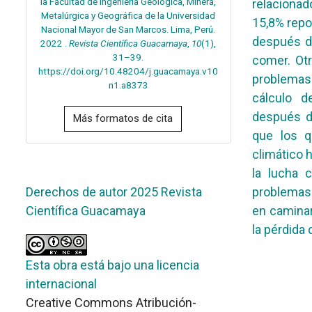
la Facultad de Ingeniería Geológica, Minera,
relacionado
Metalúrgica y Geográfica de la Universidad
15,8% repo
Nacional Mayor de San Marcos. Lima, Perú.
después de
2022 .
Revista Científica Guacamaya
,
10
(1),
31–39.
comer. Ot
https://doi.org/10.48204/j.guacamaya.v10
problemas 
n1.a8373
cálculo d
después d
Más formatos de cita
que los q
climático 
la lucha 
problemas 
Derechos de autor 2025 Revista
en caminar
Científica Guacamaya
la pérdida
Esta obra está bajo una licencia
internacional
Creative Commons Atribución-