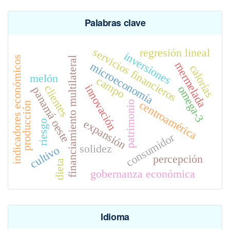
Palabras clave
servicios financieros
regresión lineal
inversiones
indicadores económicos
financiamiento multilateral
mermelada
microeconomía
calorías
melón
campo
innovación
clientes
omega-3
panamá oeste
centroamérica
patrimonio
producción
expansión
riesgo
consumidor
solidez
cultivo
percepción
dieta
gobernanza económica
Idioma