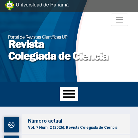
Ir al menú de navegación principal
Ir al contenido principal
Ir al pie de página del sitio
Universidad de Panamá
Menú principal
Número actual
Vol. 7 Núm. 2 (2026): Revista Colegiada de Ciencia