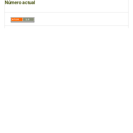
Número actual
Portal de Revistas Académicas
© 2025 Universidad de Panamá
Licencia
CC BY-NC-SA 4.0
Sitio desarrollado en
Open Journal Systems
Enlaces Útiles
Universidad de Panamá