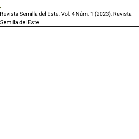
,
Revista Semilla del Este: Vol. 4 Núm. 1 (2023): Revista
Semilla del Este
Portal de Revistas Académicas
© 2025 Universidad de Panamá
Licencia
CC BY-NC-SA 4.0
Sitio desarrollado en
Open Journal Systems
Enlaces Útiles
Universidad de Panamá
Panindex
Repositorio Institucional Digital de la Universidad de Panamá
Sistema de Bibliotecas de la Universidad de Panamá
Biblioteca Virtual de Salud
AmeliCA Centroamérica Colección Digital de Revistas Académicas
Centroamérica