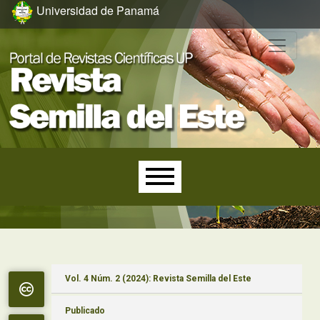
Ir al menú de navegación principal
Ir al contenido principal
Ir al pie de página del sitio
Universidad de Panamá
Menú principal
Vol. 4 Núm. 2 (2024): Revista Semilla del Este
Publicado