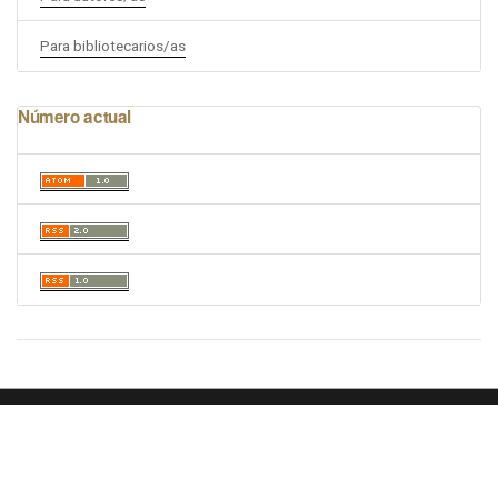
Para bibliotecarios/as
Número actual
Portal de Revistas Académicas
© 2025 Universidad de Panamá