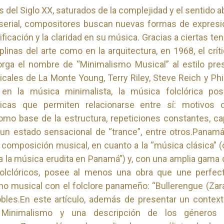
 del Siglo XX, saturados de la complejidad y el sentido a
serial, compositores buscan nuevas formas de expresi
ificación y la claridad en su música. Gracias a ciertas t
iplinas del arte como en la arquitectura, en 1968, el crít
rga el nombre de “Minimalismo Musical” al estilo pre
cales de La Monte Young, Terry Riley, Steve Reich y Phil
 en la música minimalista, la música folclórica pos
sticas que permiten relacionarse entre sí: motivos 
omo base de la estructura, repeticiones constantes, c
un estado sensacional de “trance”, entre otros.Panam
e composición musical, en cuanto a la “música clásica” 
 la música erudita en Panamá”) y, con una amplia gama
folclóricos, posee al menos una obra que une perfec
o musical con el folclore panameño: “Bullerengue (Za
les.En este artículo, además de presentar un context
Minimalismo y una descripción de los géneros f