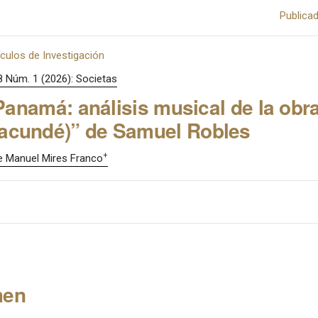
Publica
ículos de Investigación
8 Núm. 1 (2026): Societas
anamá: análisis musical de la obr
racundé)” de Samuel Robles
+
 Manuel Mires Franco
men