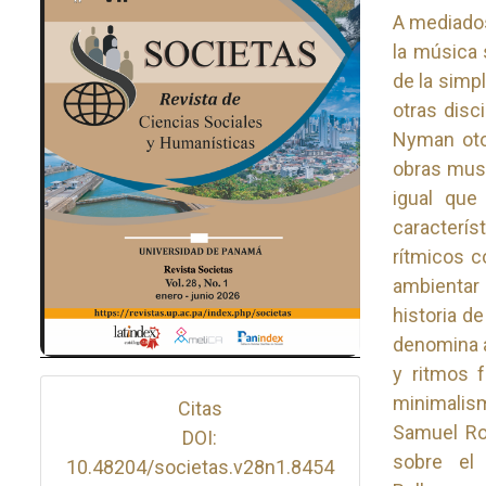
A mediados
la música 
de la simpl
otras disc
Nyman oto
obras musi
igual que
caracterí
rítmicos c
ambientar 
historia d
denomina a
y ritmos 
minimalism
Citas
Samuel Rob
DOI:
sobre el 
10.48204/societas.v28n1.8454