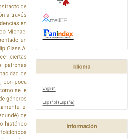
bstracto de
ón a través
endencias en
ico Michael
sentado en
ip Glass.Al
ee ciertas
o patrones
Idioma
apacidad de
á, con poca
English
(como se le
 de géneros
Español (España)
tamente el
racundé) de
o histórico
Información
olclóricos