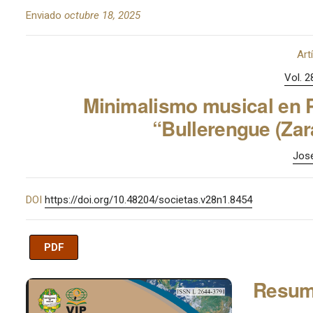
Enviado
octubre 18, 2025
Art
Vol. 2
Minimalismo musical en P
“Bullerengue (Za
Jose
DOI
https://doi.org/10.48204/societas.v28n1.8454
PDF
Imagen de portada
Resu