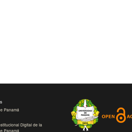
es
 de Panamá
stitucional Digital de la
 de Panamá