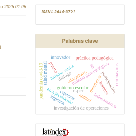
do
2026-01-06
ISSN L 2644-3791
Palabras clave
a
innovador
práctica pedagógica
turismo gerontológico
puerto
salud mental
ser
turismo senior
pandemia covid-19
coronavirus
educadores
diálogo
participación
metafísica
hombre
gobierno escolar
envejecimiento
rt-pcr
espacios
latinoamérica
aptitud
logística
investigación de operaciones