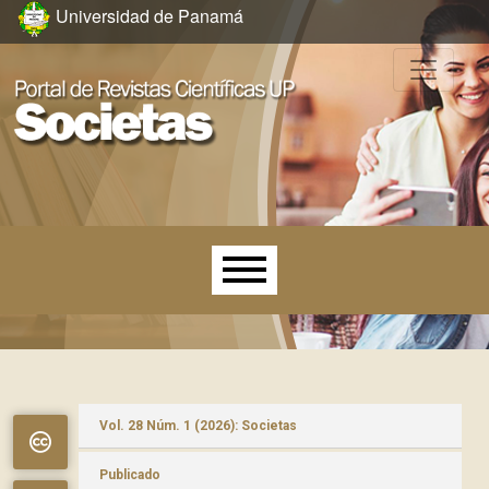
Ir al menú de navegación principal
Ir al contenido principal
Ir al pie de página del sitio
Universidad de Panamá
Menú principal
Vol. 28 Núm. 1 (2026): Societas
Publicado