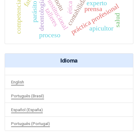
control institucional
contabilidad
motu
deontología
experto
parásito
ética
práctica profesional
prensa
talleres
salud
apicultor
proceso
Idioma
English
Português (Brasil)
Español (España)
Português (Portugal)