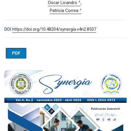
+
Oscar Licandro
+
Patricia Correa
DOI
https://doi.org/10.48204/synergia.v4n2.8537
PDF
Imagen de portada