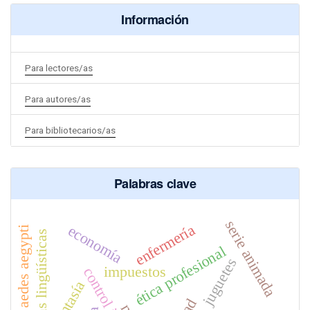
Información
Para lectores/as
Para autores/as
Para bibliotecarios/as
Palabras clave
serie animada
enfermería
economía
aedes aegypti
competencias lingüísticas
ética profesional
juguetes
impuestos
fantasía