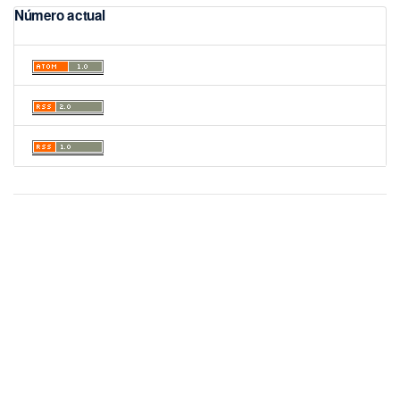
Número actual
Portal de Revistas Académicas
© 2025 Universidad de Panamá
Licencia
CC BY-NC-SA 4.0
Sitio desarrollado en
Open Journal Systems