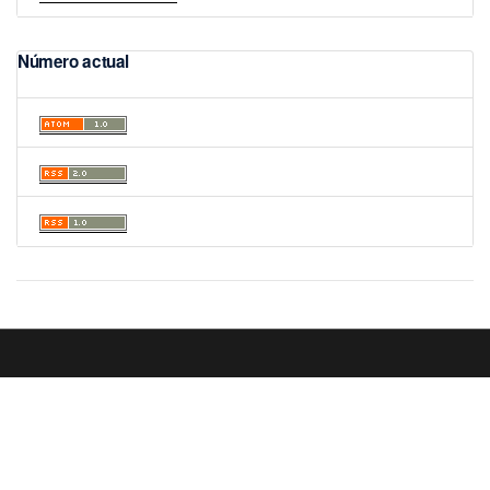
Número actual
Portal de Revistas Académicas
© 2025 Universidad de Panamá
Licencia
CC BY-NC-SA 4.0