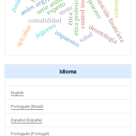
control institucional
administración financiera
enfermería
parásito
serie animada
ética profesional
aedes aegypti
proceso
experto
motu
ética
contabilidad
juguetes
deontología
apicultor
impuestos
salud
Idioma
English
Português (Brasil)
Español (España)
Português (Portugal)