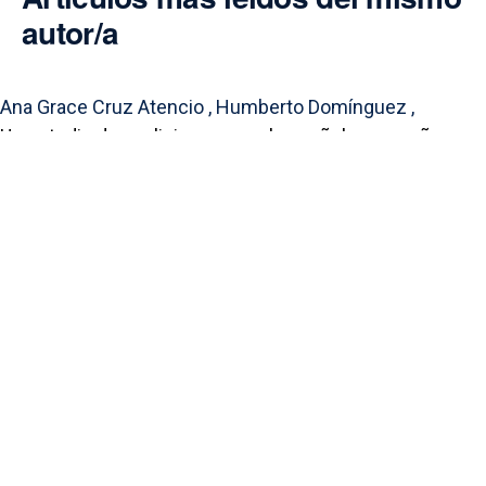
autor/a
Ana Grace Cruz Atencio , Humberto Domínguez ,
Un estudio de anglicismos en el español panameño
,
Synergía: Vol. 4 Núm. 2 (2025): Synergía
Portal de Revistas Académicas
© 2025 Universidad de Panamá
Licencia
CC BY-NC-SA 4.0
Sitio desarrollado en
Open Journal Systems
Enlaces Útiles
Universidad de Panamá
Panindex