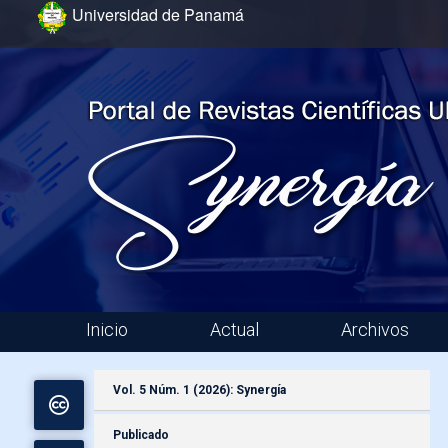
Ir al menú de navegación principal
Ir al contenido principal
Ir al pie de página del sitio
Universidad de Panamá
Inicio
Actual
Archivos
Menú principal
Vol. 5 Núm. 1 (2026): Synergía
Publicado