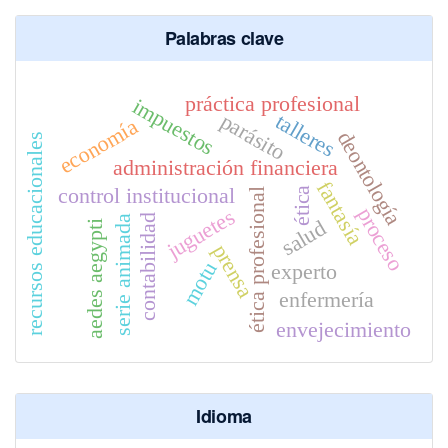
Palabras clave
práctica profesional
impuestos
parásito
talleres
economía
deontología
recursos educacionales
administración financiera
fantasía
control institucional
ética
ética profesional
proceso
juguetes
contabilidad
serie animada
salud
aedes aegypti
prensa
motu
experto
enfermería
envejecimiento
Idioma