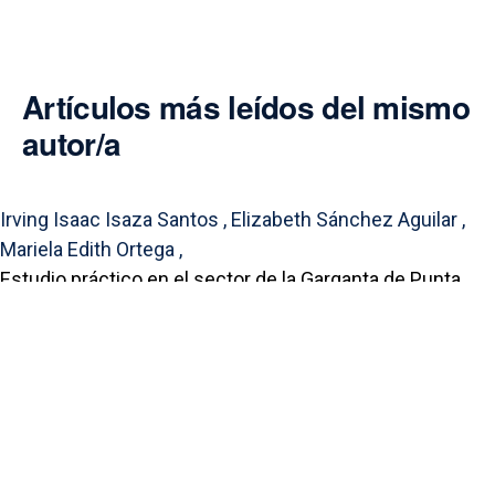
Artículos más leídos del mismo
autor/a
Irving Isaac Isaza Santos , Elizabeth Sánchez Aguilar ,
Mariela Edith Ortega ,
Estudio práctico en el sector de la Garganta de Punta
Chame ante la pérdida costera.
,
Synergía: Vol. 4 Núm. 2 (2025): Synergía
Portal de Revistas Académicas
© 2025 Universidad de Panamá