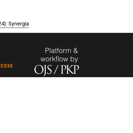
24): Synergía
Hecho en Panamá, Universidad de Panamá.
ad de
Desarrollado con tecnología de código
 de seguir
abierto y gratuito de PKP - Public Knowledge
 acceso
Project.
nidad
nal, haciendo
ntífica e