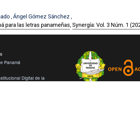
onado , Ángel Gómez Sánchez ,
namá para las letras panameñas
,
Synergía: Vol. 3 Núm. 1 (20
es
 de Panamá
stitucional Digital de la
 de Panamá
Con este proyecto la Universid
bliotecas de la Universidad de
Panamá, reitera su compromiso
trabajando en las corrientes de
tual de Salud
abierto en beneficio de la comu
roamérica Colección Digital de
académica nacional e internacio
démicas Centroamérica
más accesible su producción cie
intelectual.