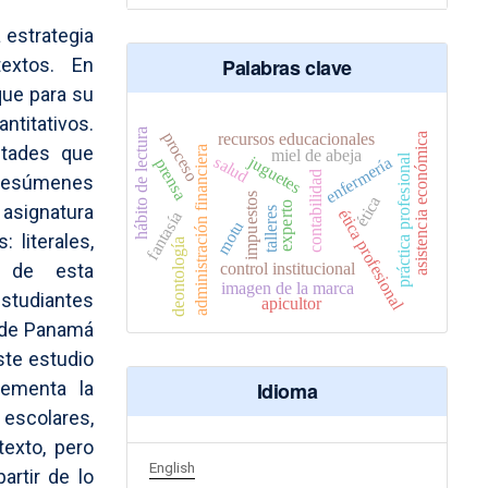
 estrategia
 textos. En
Palabras clave
que para su
ntitativos.
hábito de lectura
proceso
recursos educacionales
asistencia económica
ultades que
administración financiera
miel de abeja
juguetes
práctica profesional
salud
enfermería
prensa
contabilidad
 resúmenes
impuestos
ética
experto
 asignatura
talleres
ética profesional
fantasía
motu
 literales,
deontología
control institucional
l de esta
imagen de la marca
estudiantes
apicultor
a de Panamá
ste estudio
Idioma
ementa la
 escolares,
texto, pero
English
artir de lo