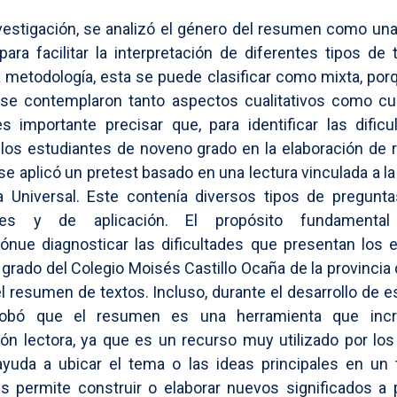
vestigación, se analizó el género del resumen como una
ara facilitar la interpretación de diferentes tipos de
a metodología, esta se puede clasificar como mixta, por
 se contemplaron tanto aspectos cualitativos como cua
 importante precisar que, para identificar las dific
 los estudiantes de noveno grado en la elaboración de
 se aplicó un pretest basado en una lectura vinculada a la
a Universal. Este contenía diversos tipos de preguntas:
iales y de aplicación. El propósito fundamenta
iónue diagnosticar las dificultades que presentan los 
grado del Colegio Moisés Castillo Ocaña de la provinci
l resumen de textos. Incluso, durante el desarrollo de e
obó que el resumen es una herramienta que incr
n lectora, ya que es un recurso muy utilizado por los
yuda a ubicar el tema o las ideas principales en un 
s permite construir o elaborar nuevos significados a p