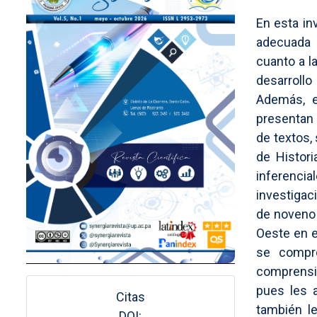
En esta in
adecuada p
cuanto a l
desarrollo
Además, es
presentan
de textos,
de Histori
inferenc
investigac
de noveno 
Oeste en e
se compr
comprensió
pues les a
Citas
también le
DOI: