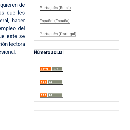
equieren de
Português (Brasil)
as que les
ral, hacer
Español (España)
 empleo del
Português (Portugal)
ue este se
ión lectora
esional.
Número actual