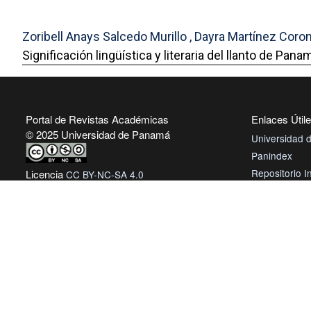
Zoribell Anays Salcedo Murillo , Dayra Martínez Cor
Significación lingüística y literaria del llanto de Pa
Portal de Revistas Académicas
Enlaces Útil
© 2025 Universidad de Panamá
Universidad
Panindex
Repositorio In
Licencia
CC BY-NC-SA 4.0
Universidad
Sitio desarrollado en
Open Journal Systems
Sistema de Bi
Panamá
Biblioteca Vir
AmeliCA Cent
Revistas Aca