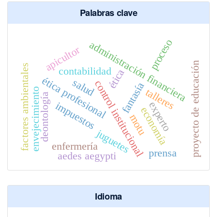
Palabras clave
proceso
administración financiera
apicultor
proyecto de educación
factores ambientales
contabilidad
ética
ética profesional
salud
control institucional
fantasía
talleres
envejecimiento
deontología
experto
impuestos
economía
motu
juguetes
enfermería
prensa
aedes aegypti
Idioma