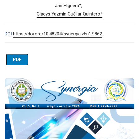
+
Jair Higuera
+
Gladys Yazmín Cuéllar Quintero
DOI
https://doi.org/10.48204/synergia.v5n1.9862
PDF
Imagen de portada