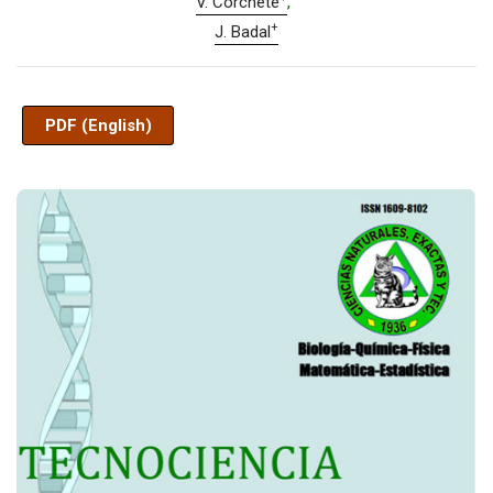
V. Corchete
+
J. Badal
PDF (English)
Imagen de portada