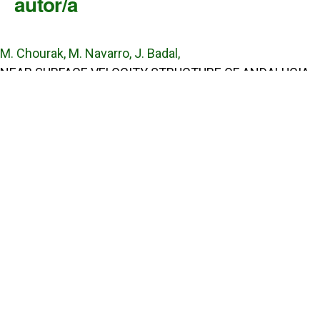
autor/a
M. Chourak, M. Navarro, J. Badal,
NEAR SURFACE VELOCITY STRUCTURE OF ANDALUCIA
(SOUTHERN SPAIN) AND ALBORAN SEA REGION FROM
0.15-2.0 HZ RAYLEIGH WAVES
,
Tecnociencia: Vol. 6 Núm. 1 (2004): Tecnociencia
Enlaces Útiles
Universidad de Panamá
Panindex
Repositorio Institucional Digital de la Universidad de Panamá
Sistema de Bibliotecas de la Universidad de Panamá
Biblioteca Virtual de Salud
AmeliCA Centroamérica Colección Digital de Revistas Académicas