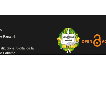
es
 de Panamá
stitucional Digital de la
 de Panamá
Con este proyecto la Universid
bliotecas de la Universidad de
Panamá, reitera su compromiso
trabajando en las corrientes de
tual de Salud
abierto en beneficio de la comu
roamérica Colección Digital de
académica nacional e internacio
démicas Centroamérica
más accesible su producción cie
intelectual.