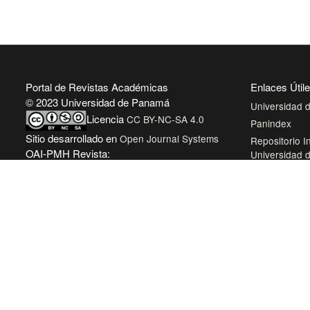
Portal de Revistas Académicas
Enlaces Útil
© 2023 Universidad de Panamá
Universidad
Licencia
CC BY-NC-SA 4.0
Panindex
Sitio desarrollado en
Open Journal Systems
Repositorio In
OAI-PMH Revista:
Universidad
https://revistas.up.ac.pa/index.php/centros/oai
Sistema de Bi
Panamá
Biblioteca Vir
AmeliCA Cent
Revistas Aca