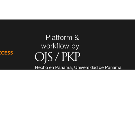
Hecho en Panamá, Universidad de Panamá.
ad de
Desarrollado con tecnología de código
 de seguir
abierto y gratuito de PKP - Public Knowledge
 acceso
Project.
nidad
nal, haciendo
ntífica e