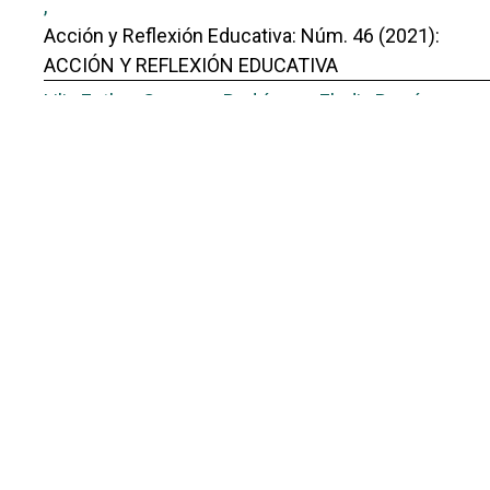
,
Acción y Reflexión Educativa: Núm. 46 (2021):
ACCIÓN Y REFLEXIÓN EDUCATIVA
Lilia Esther Guerrero Rodríguez, Elodia Ramírez
Nieto, Eriber David Velázquez García,
Dificultades en la redacción de textos académicos
en estudiantes de una secundaria pública
,
Acción y Reflexión Educativa: Núm. 51 (2026):
Acción y Reflexión Educativa
También puede {advancedSearchLink} para este
artículo.
Portal de Revistas Académicas
© 2025 Universidad de Panamá