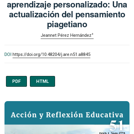
aprendizaje personalizado: Una
actualización del pensamiento
piagetiano
+
Jeannet Pérez Hernández
DOI
https://doi.org/10.48204/j.are.n51.a8845
PDF
HTML
Imagen de portada