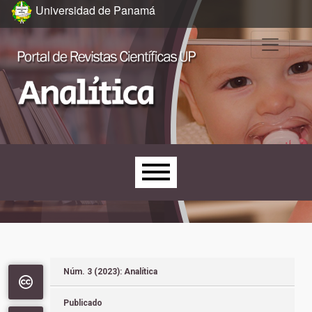
Ir al menú de navegación principal
Ir al contenido principal
Ir al pie de página del sitio
Universidad de Panamá
Menú principal
Núm. 3 (2023): Analítica
Publicado