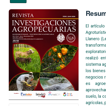
Imagen de portada
Resu
El artícul
Agroturís
Llanero (L
transforma
explorator
realizó en
sistema ag
los bienes
negocios r
es agroe
aprovecham
suelo, la c
agrícolas,