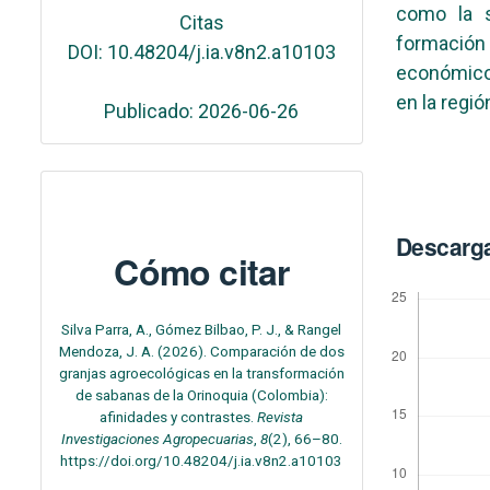
como la s
Citas
formación
DOI: 10.48204/j.ia.v8n2.a10103
económicos
en la regió
Publicado: 2026-06-26
Descarg
Cómo citar
Silva Parra, A., Gómez Bilbao, P. J., & Rangel
Mendoza, J. A. (2026). Comparación de dos
granjas agroecológicas en la transformación
de sabanas de la Orinoquia (Colombia):
afinidades y contrastes.
Revista
Investigaciones Agropecuarias
,
8
(2), 66–80.
https://doi.org/10.48204/j.ia.v8n2.a10103