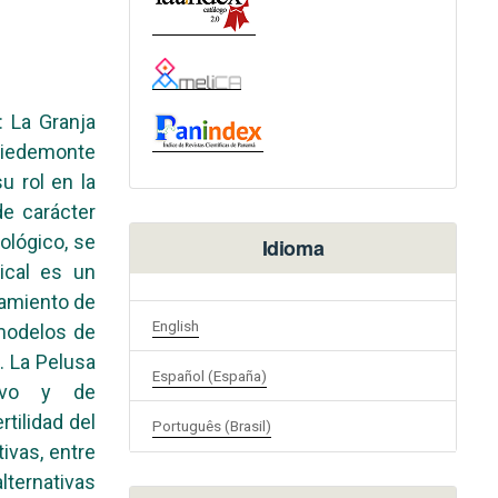
: La Granja
Piedemonte
u rol en la
de carácter
ológico, se
Idioma
pical es un
hamiento de
English
 modelos de
. La Pelusa
Español (España)
tivo y de
tilidad del
Português (Brasil)
tivas, entre
lternativas