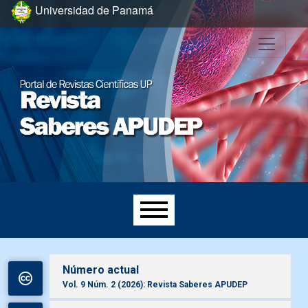
Ir al menú de navegación principal
Ir al contenido principal
Ir al pie de página del sitio
Universidad de Panamá
Menú principal
Número actual
Vol. 9 Núm. 2 (2026): Revista Saberes APUDEP