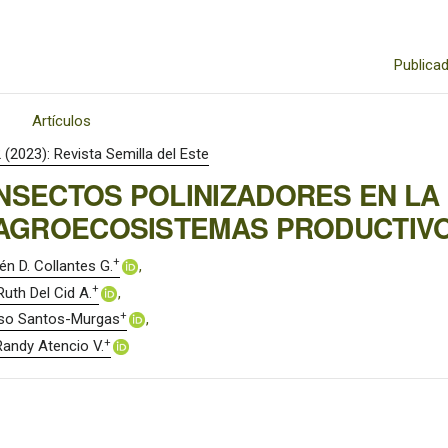
Publica
Artículos
 (2023): Revista Semilla del Este
INSECTOS POLINIZADORES EN LA
S AGROECOSISTEMAS PRODUCTIV
+
én D. Collantes G.
+
Ruth Del Cid A.
+
so Santos-Murgas
+
Randy Atencio V.