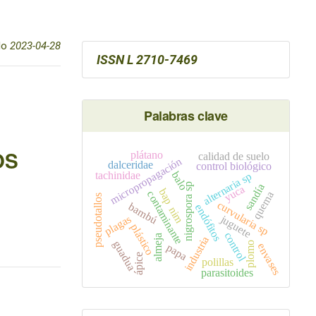
do
2023-04-28
ISSN L 2710-7469
Palabras clave
OS
plátano
calidad de suelo
micropropagación
dalceridae
control biológico
tachinidae
balo
alternaria sp
nigrospora sp
sandía
yuca
bap
contaminante
quema
pseudotallos
curvularia sp
bambú
endófitos
nim
juguete
plagas
plástico
control
almeja
industria
guadua
plomo
envases
papa
ápice
polillas
parasitoides