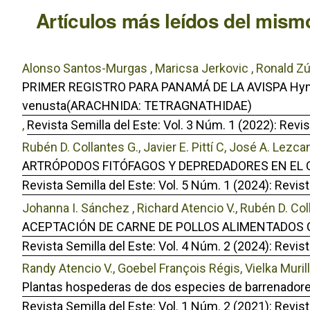
Artículos más leídos del mismo
Alonso Santos-Murgas , Maricsa Jerkovic , Ronald Zúñi
PRIMER REGISTRO PARA PANAMÁ DE LA AVISPA Hy
venusta(ARACHNIDA: TETRAGNATHIDAE)
,
Revista Semilla del Este: Vol. 3 Núm. 1 (2022): Revis
Rubén D. Collantes G., Javier E. Pittí C, José A. Lezc
ARTRÓPODOS FITÓFAGOS Y DEPREDADORES EN EL CU
Revista Semilla del Este: Vol. 5 Núm. 1 (2024): Revist
Johanna I. Sánchez , Richard Atencio V., Rubén D. Colla
ACEPTACIÓN DE CARNE DE POLLOS ALIMENTADOS C
Revista Semilla del Este: Vol. 4 Núm. 2 (2024): Revist
Randy Atencio V., Goebel François Régis, Vielka Muril
Plantas hospederas de dos especies de barrenadores
Revista Semilla del Este: Vol. 1 Núm. 2 (2021): Revist