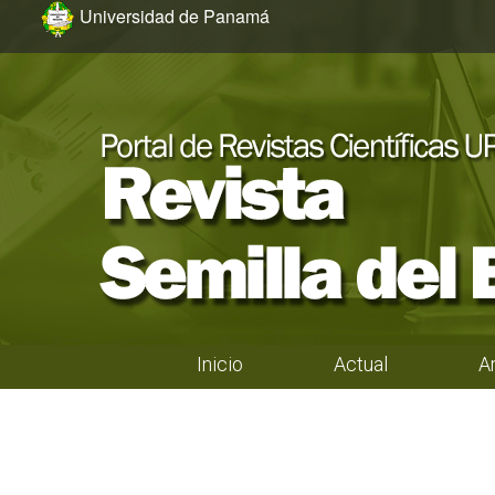
Ir al menú de navegación principal
Ir al contenido principal
Ir al pie de página del sitio
Universidad de Panamá
Inicio
Actual
A
Menú principal