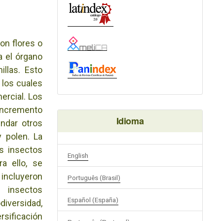
on flores o
a el órgano
llas. Esto
 los cuales
ercial. Los
incremento
Idioma
ndar otros
y polen. La
os insectos
English
a ello, se
incluyeron
Português (Brasil)
 insectos
Español (España)
diversidad,
rsificación