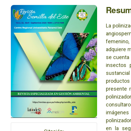
Imagen de portada
Resu
La poliniz
angiosperm
femenino,
adquiere m
se cuenta 
insectos 
sustancia
productos 
presente r
polinizad
consultar
imágenes
polinizado
en la segu