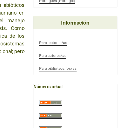
Português (Portugal)
s abióticos
 humano en
el manejo
Información
esis. Como
gica de los
Para lectores/as
cosistemas
cional; pero
Para autores/as
Para bibliotecarios/as
Número actual