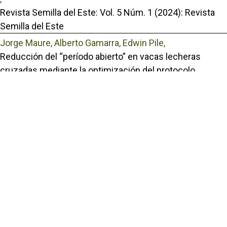
Revista Semilla del Este: Vol. 5 Núm. 1 (2024): Revista
Semilla del Este
Jorge Maure, Alberto Gamarra, Edwin Pile,
Reducción del “período abierto” en vacas lecheras
cruzadas mediante la optimización del protocolo
Ovsynch: Un análisis comparativo de la inseminación a
las 48 y 56 horas
,
Revista Semilla del Este: Vol. 6 Núm. 1 (2025): Revista
Semilla del Este
Portal de Revistas Académicas
© 2025 Universidad de Panamá
Licencia
CC BY-NC-SA 4.0
Sitio desarrollado en
Open Journal Systems